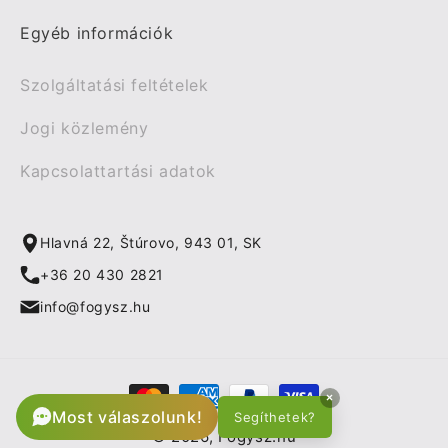
Egyéb információk
Szolgáltatási feltételek
Jogi közlemény
Kapcsolattartási adatok
Hlavná 22, Štúrovo, 943 01, SK
+36 20 430 2821
info@fogysz.hu
Fizetési
×
módok
Most válaszolunk!
Segíthetek?
© 2026,
Fogysz.hu