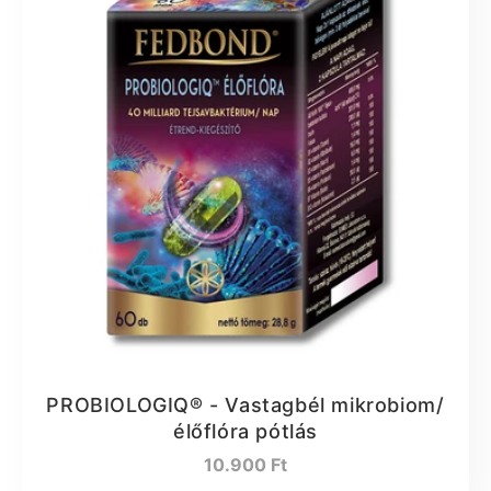
PROBIOLOGIQ® - Vastagbél mikrobiom/
élőflóra pótlás
Normál
10.900 Ft