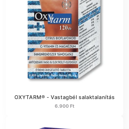
OXYTARM® - Vastagbél salaktalanítás
Normál
6.900 Ft
ár