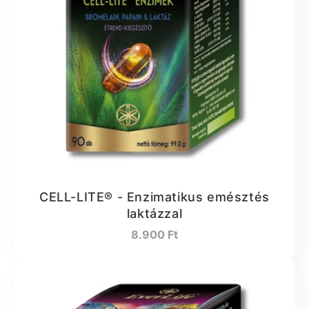
CELL-LITE® - Enzimatikus emésztés
laktázzal
Normál
8.900 Ft
ár