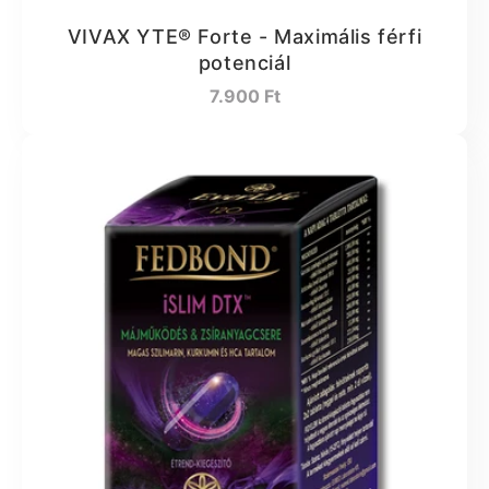
VIVAX YTE® Forte - Maximális férfi
potenciál
Normál
7.900 Ft
ár