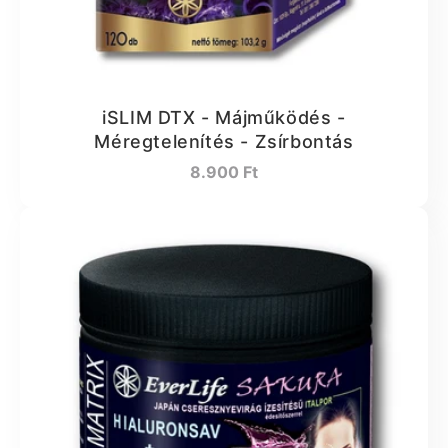
iSLIM DTX - Májműködés -
Méregtelenítés - Zsírbontás
Normál
8.900 Ft
ár