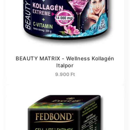
BEAUTY MATRIX - Wellness Kollagén
Italpor
Normál
9.900 Ft
ár