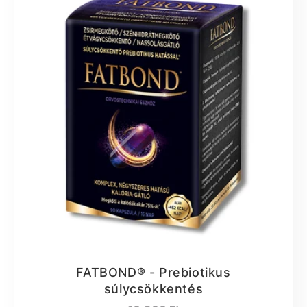
FATBOND® - Prebiotikus
súlycsökkentés