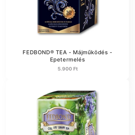
FEDBOND® TEA - Májműködés -
Epetermelés
Normál
5.900 Ft
ár