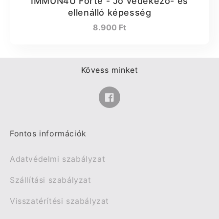
IMMUN4U Forte - Jó védekező- és
ellenálló képesség
Normál
8.900 Ft
ár
Kövess minket
Facebook
Fontos információk
Adatvédelmi szabályzat
Szállítási szabályzat
Visszatérítési szabályzat