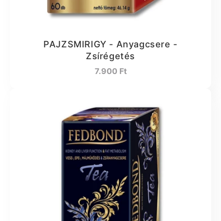
PAJZSMIRIGY - Anyagcsere -
Zsírégetés
Normál
7.900 Ft
ár