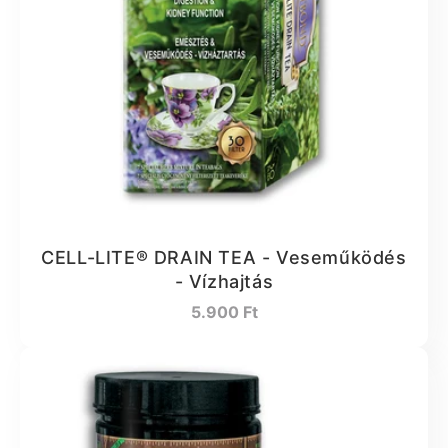
CELL-LITE® DRAIN TEA - Veseműködés
- Vízhajtás
Normál
5.900 Ft
ár