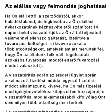
Az elállás vagy felmondás joghatásai
Ha Ön eláll ettől a szerződéstől, akkor
haladéktalanul, de legkésőbb az Ön elállási
nyilatkozatának kézhezvételétől számított 14
napon belül visszatérítjük az Ön által teljesített
valamennyi ellenszolgáltatást, ideértve a
fuvarozási költséget is (kivéve azokat a
többletköltségeket, amelyek amiatt merültek fel,
hogy Ön az általunk felkínált, legolcsóbb
szokásos fuvarozási módtól eltérő fuvarozási
módot választott).
A visszatérítés során az eredeti ügylet során
alkalmazott fizetési móddal egyező fizetési
módot alkalmazunk, kivéve, ha Ön más fizetési
mód igénybevételéhez kifejezetten hozzájárul; e
visszatérítési mód alkalmazásából kifolyólag Önt
semmilyen többletköltség nem terheli.
A visszatérítést mindaddig visszatarthatjuk,