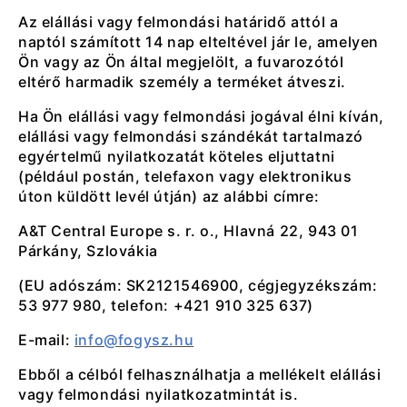
Az elállási vagy felmondási határidő attól a
naptól számított 14 nap elteltével jár le, amelyen
Ön vagy az Ön által megjelölt, a fuvarozótól
eltérő harmadik személy a terméket átveszi.
Ha Ön elállási vagy felmondási jogával élni kíván,
elállási vagy felmondási szándékát tartalmazó
egyértelmű nyilatkozatát köteles eljuttatni
(például postán, telefaxon vagy elektronikus
úton küldött levél útján) az alábbi címre:
A&T Central Europe s. r. o., Hlavná 22, 943 01
Párkány, Szlovákia
(EU adószám: SK2121546900, cégjegyzékszám:
53 977 980, telefon: +421 910 325 637)
E-mail:
info@fogysz.hu
Ebből a célból felhasználhatja a mellékelt elállási
vagy felmondási nyilatkozatmintát is.