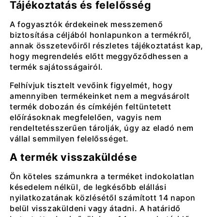
Tájékoztatás és felelősség
A fogyasztók érdekeinek messzemenő
biztosítása céljából honlapunkon a termékről,
annak összetevőiről részletes tájékoztatást kap,
hogy megrendelés előtt meggyőződhessen a
termék sajátosságairól.
Felhívjuk tisztelt vevőink figyelmét, hogy
amennyiben termékeinket nem a megvásárolt
termék dobozán és címkéjén feltüntetett
előírásoknak megfelelően, vagyis nem
rendeltetésszerűen tárolják, úgy az eladó nem
vállal semmilyen felelősséget.
A termék visszaküldése
Ön köteles számunkra a terméket indokolatlan
késedelem nélkül, de legkésőbb elállási
nyilatkozatának közlésétől számított 14 napon
belül visszaküldeni vagy átadni. A határidő