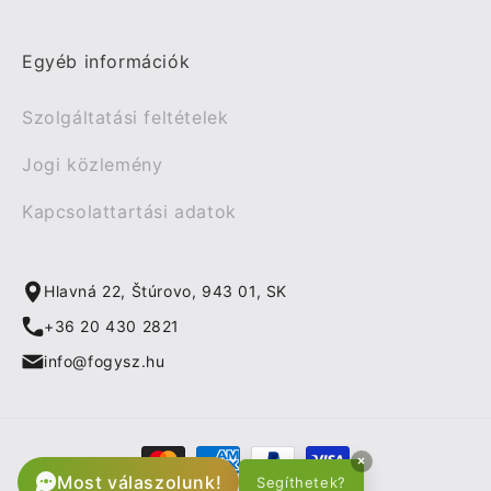
Egyéb információk
Szolgáltatási feltételek
Jogi közlemény
Kapcsolattartási adatok
Hlavná 22, Štúrovo, 943 01, SK
+36 20 430 2821
info@fogysz.hu
Fizetési
×
módok
Most válaszolunk!
Segíthetek?