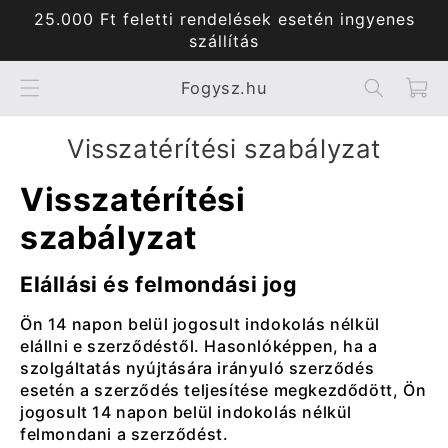
Ugrás a
25.000 Ft feletti rendelések esetén ingyenes
tartalomhoz
szállítás
Kosár
Fogysz.hu
visszatérítési szabályzat
Visszatérítési
szabályzat
Elállási és felmondási jog
Ön 14 napon belül jogosult indokolás nélkül
elállni e szerződéstől. Hasonlóképpen, ha a
szolgáltatás nyújtására irányuló szerződés
esetén a szerződés teljesítése megkezdődött, Ön
jogosult 14 napon belül indokolás nélkül
felmondani a szerződést.