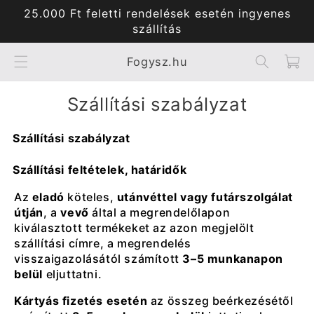
Ugrás a
25.000 Ft feletti rendelések esetén ingyenes
tartalomhoz
szállítás
Kosár
Fogysz.hu
szállítási szabályzat
Szállítási szabályzat
Szállítási feltételek, határidők
Az
eladó
köteles,
utánvéttel vagy futárszolgálat
útján
, a
vevő
által a megrendelőlapon
kiválasztott termékeket az azon megjelölt
szállítási címre, a megrendelés
visszaigazolásától számított
3–5 munkanapon
belül
eljuttatni.
Kártyás fizetés esetén
az összeg beérkezésétől