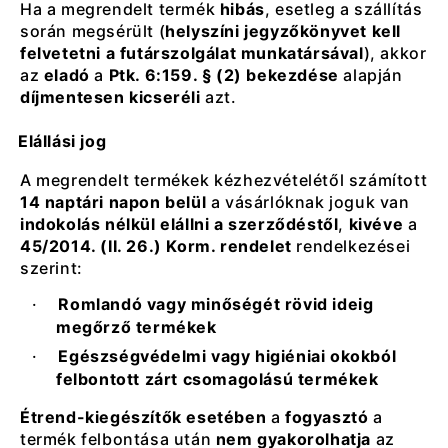
Ha a megrendelt termék
hibás
, esetleg a szállítás
során megsérült (
helyszíni jegyzőkönyvet kell
felvetetni a futárszolgálat munkatársával
), akkor
az
eladó
a
Ptk. 6:159. § (2) bekezdése
alapján
díjmentesen kicseréli
azt.
Elállási jog
A megrendelt termékek kézhezvételétől számított
14 naptári napon belül
a vásárlóknak joguk van
indokolás nélkül elállni a szerződéstől
,
kivéve
a
45/2014. (II. 26.) Korm. rendelet
rendelkezései
szerint:
·
Romlandó vagy minőségét rövid ideig
megőrző termékek
·
Egészségvédelmi vagy higiéniai okokból
felbontott zárt csomagolású termékek
Étrend-kiegészítők esetében
a
fogyasztó
a
termék felbontása után
nem gyakorolhatja
az