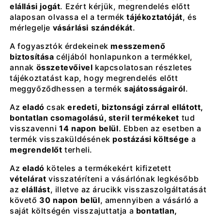
elállási jogát
. Ezért kérjük, megrendelés előtt
alaposan olvassa el a termék
tájékoztatóját
, és
mérlegelje
vásárlási szándékát
.
A fogyasztók érdekeinek
messzemenő
biztosítása
céljából honlapunkon a termékkel,
annak
összetevőivel
kapcsolatosan részletes
tájékoztatást kap, hogy megrendelés előtt
meggyőződhessen a termék
sajátosságairól
.
Az
eladó
csak
eredeti, biztonsági zárral ellátott,
bontatlan csomagolású, steril termékeket
tud
visszavenni
14 napon belül
. Ebben az esetben a
termék visszaküldésének
postázási költsége
a
megrendelőt
terheli.
Az
eladó
köteles a termékekért kifizetett
vételárat
visszatéríteni a vásárlónak legkésőbb
az
elállást
, illetve az árucikk visszaszolgáltatását
követő
30 napon belül
, amennyiben a vásárló a
saját költségén visszajuttatja a
bontatlan,