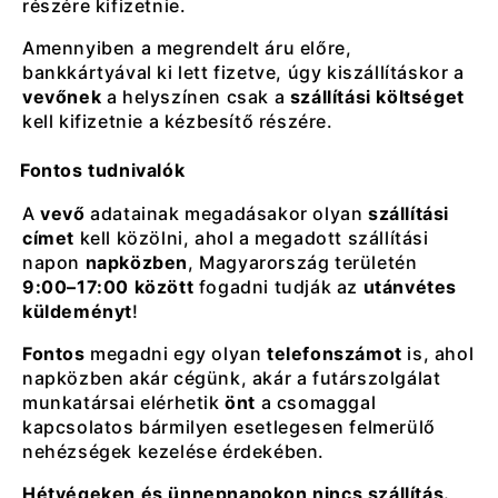
részére kifizetnie.
Amennyiben a megrendelt áru előre,
bankkártyával ki lett fizetve, úgy kiszállításkor a
vevőnek
a helyszínen csak a
szállítási költséget
kell kifizetnie a kézbesítő részére.
Fontos tudnivalók
A
vevő
adatainak megadásakor olyan
szállítási
címet
kell közölni, ahol a megadott szállítási
napon
napközben
, Magyarország területén
9:00–17:00 között
fogadni tudják az
utánvétes
küldeményt
!
Fontos
megadni egy olyan
telefonszámot
is, ahol
napközben akár cégünk, akár a futárszolgálat
munkatársai elérhetik
önt
a csomaggal
kapcsolatos bármilyen esetlegesen felmerülő
nehézségek kezelése érdekében.
Hétvégeken és ünnepnapokon nincs szállítás.