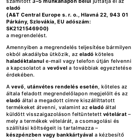
számított
3–5 munkanapon belül
juttatja el az
eladó
(A&T Central Europe s. r. o., Hlavná 22, 943 01
Párkány, Szlovákia, EU adószám:
SK2121546900)
a megrendelést.
Amennyiben a megrendelés teljesítése bármilyen
okból akadályba ütközik, az
eladó
köteles
haladéktalanul
e-mail vagy telefon útján felvenni
a kapcsolatot a
vevővel
a továbbiak egyeztetése
érdekében.
A
vevő
,
utánvétes rendelés esetén
, köteles az
általa feladott megrendelőlapon megjelölt és az
eladó
által a megadott címre kiszállíttatott
termékeket átvenni, valamint az
eladó
által
küldött visszaigazoláson feltüntetett
vételárat
–
mely a termékek vételárát, a csomagolási és
szállítási költségeit is tartalmazza –
készpénzben vagy bankkártyával
a kézbesítő