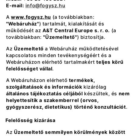
E-mail:
info@fogysz.hu
A
www.fogysz.hu
(a továbbiakban:
"Webáruház"
) tartalmát, kialakítását és
működését az
A&T Central Europe s. r. o.
(a
továbbiakban:
"Üzemeltető"
) biztosítja.
Az
Üzemeltető
a Webáruház működtetésével
kapcsolatos minden tevékenységéért és a
Webáruházon elérhető tartalmakért
teljes körű
felelősséget vállal
.
A Webáruházon elérhető
termékek,
szolgáltatások és információk
kizárólag
általános tájékoztatás céljából
készültek, és
nem
helyettesítik a szakemberrel (orvos,
gyógyszerész, dietetikus) történő konzultációt
.
Felelősség kizárása
Az
Üzemeltető semmilyen körülmények között