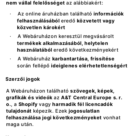
nem vállal felelősséget
az alábbiakért:
·
Az online áruházban található
információk
felhasználásából
eredő
közvetett vagy
közvetlen károkért
·
A Webáruházon keresztül megvásárolt
termékek alkalmazásából, helytelen
használatából
eredő következményekért
·
A Webáruház
karbantartása, frissítése
során fellépő
ideiglenes elérhetetlenségért
Szerzői jogok
A Webáruházon található
szövegek, képek,
grafikák és videók
az
A&T Central Europe s. r.
o.
, a
Shopify
vagy
harmadik fél licencadók
tulajdonát
képezik. Ezek
jogosulatlan
felhasználása jogi következményeket
vonhat
maga után.