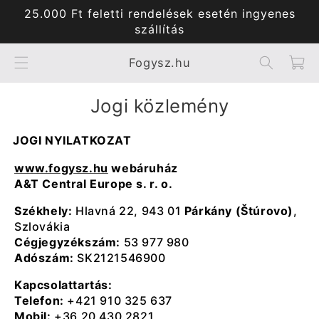
Ugrás a
25.000 Ft feletti rendelések esetén ingyenes
tartalomhoz
szállítás
Kosár
Fogysz.hu
jogi közlemény
JOGI NYILATKOZAT
www.fogysz.hu
webáruház
A&T Central Europe s. r. o.
Székhely:
Hlavná 22, 943 01
Párkány (Štúrovo)
,
Szlovákia
Cégjegyzékszám:
53 977 980
Adószám:
SK2121546900
Kapcsolattartás:
Telefon:
+421 910 325 637
Mobil:
+36 20 430 2821