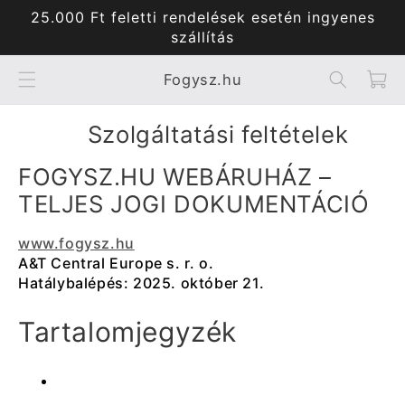
Ugrás a
25.000 Ft feletti rendelések esetén ingyenes
tartalomhoz
szállítás
Kosár
Fogysz.hu
szolgáltatási feltételek
FOGYSZ.HU WEBÁRUHÁZ –
TELJES JOGI DOKUMENTÁCIÓ
www.fogysz.hu
A&T Central Europe s. r. o.
Hatálybalépés: 2025. október 21.
Tartalomjegyzék