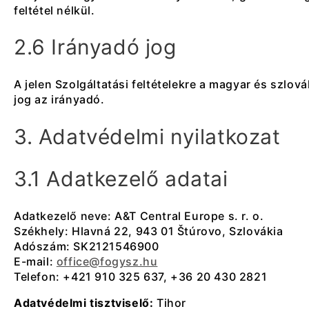
feltétel nélkül.
2.6 Irányadó jog
A jelen Szolgáltatási feltételekre a magyar és szlová
jog az irányadó.
3. Adatvédelmi nyilatkozat
3.1 Adatkezelő adatai
Adatkezelő neve: A&T Central Europe s. r. o.
Székhely: Hlavná 22, 943 01 Štúrovo, Szlovákia
Adószám: SK2121546900
E-mail:
office@fogysz.hu
Telefon: +421 910 325 637, +36 20 430 2821
Adatvédelmi tisztviselő:
Tihor