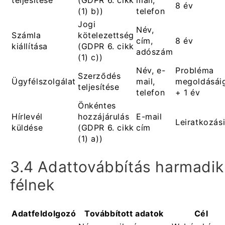
8 év
(1) b))
telefon
Jogi
Név,
Számla
kötelezettség
cím,
8 év
kiállítása
(GDPR 6. cikk
adószám
(1) c))
Név, e-
Probléma
Szerződés
Ügyfélszolgálat
mail,
megoldásái
teljesítése
telefon
+ 1 év
Önkéntes
Hírlevél
hozzájárulás
E-mail
Leiratkozás
küldése
(GDPR 6. cikk
cím
(1) a))
3.4 Adattovábbítás harmadik
félnek
Adatfeldolgozó
Továbbított adatok
Cél