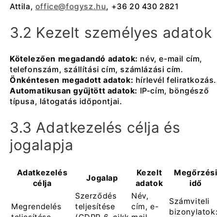
Attila,
office@fogysz.hu
, +36 20 430 2821
3.2 Kezelt személyes adatok
Kötelezően megadandó adatok:
név, e-mail cím,
telefonszám, szállítási cím, számlázási cím.
Önkéntesen megadott adatok:
hírlevél feliratkozás.
Automatikusan gyűjtött adatok:
IP-cím, böngésző
típusa, látogatás időpontjai.
3.3 Adatkezelés célja és
jogalapja
Adatkezelés
Kezelt
Megőrzés
Jogalap
célja
adatok
idő
Szerződés
Név,
Számviteli
Megrendelés
teljesítése
cím, e-
bizonylatok
teljesítése
(GDPR 6. cikk
mail,