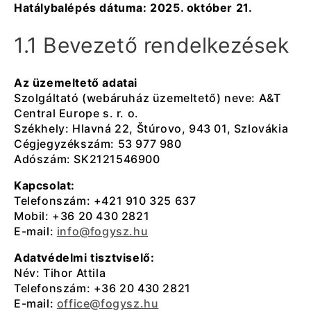
Hatálybalépés dátuma: 2025. október 21.
1.1 Bevezető rendelkezések
Az üzemeltető adatai
Szolgáltató (webáruház üzemeltető) neve: A&T
Central Europe s. r. o.
Székhely: Hlavná 22, Štúrovo, 943 01, Szlovákia
Cégjegyzékszám: 53 977 980
Adószám: SK2121546900
Kapcsolat:
Telefonszám: +421 910 325 637
Mobil: +36 20 430 2821
E-mail:
info@fogysz.hu
Adatvédelmi tisztviselő:
Név: Tihor Attila
Telefonszám: +36 20 430 2821
E-mail:
office@fogysz.hu