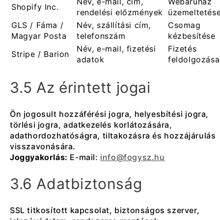
Név, e-mail, cím,
Webáruház
Shopify Inc.
rendelési előzmények
üzemeltetés
GLS / Fáma /
Név, szállítási cím,
Csomag
Magyar Posta
telefonszám
kézbesítése
Név, e-mail, fizetési
Fizetés
Stripe / Barion
adatok
feldolgozása
3.5 Az érintett jogai
Ön jogosult hozzáférési jogra, helyesbítési jogra,
törlési jogra, adatkezelés korlátozására,
adathordozhatóságra, tiltakozásra és hozzájárulás
visszavonására.
Joggyakorlás:
E-mail:
info@fogysz.hu
3.6 Adatbiztonság
SSL titkosított kapcsolat, biztonságos szerver,