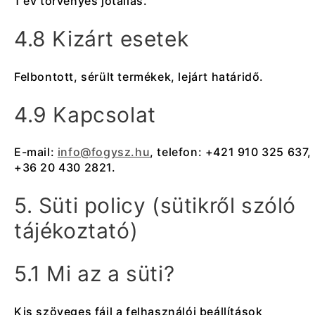
1 év törvényes jótállás.
4.8 Kizárt esetek
Felbontott, sérült termékek, lejárt határidő.
4.9 Kapcsolat
E-mail:
info@fogysz.hu
, telefon: +421 910 325 637,
+36 20 430 2821.
5. Süti policy (sütikről szóló
tájékoztató)
5.1 Mi az a süti?
Kis szöveges fájl a felhasználói beállítások